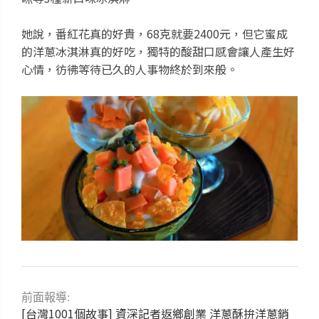
她說，番紅花真的好貴，68克就要2400元，但它蜜成
的洋蔥冰淇淋真的好吃，獨特的酸甜口感會讓人產生好
心情，彷彿等待已久的人事物終於到來般。
前面報導:
[台灣1001個故事] 資深記者返鄉創業 洋蔥酥拚洋蔥銷