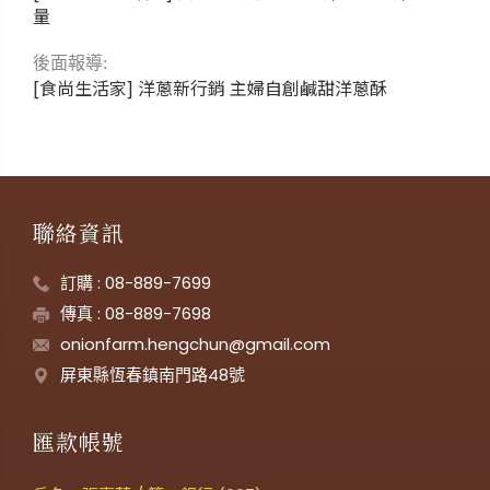
量
後面報導:
[食尚生活家] 洋蔥新行銷 主婦自創鹹甜洋蔥酥
聯絡資訊
訂購 : 08-889-7699
傳真 : 08-889-7698
onionfarm.hengchun@gmail.com
屏東縣恆春鎮南門路48號
匯款帳號