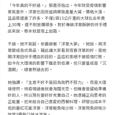
「今年真的不好過。」張嘉芬指出，今年除受疫情影響
景氣差外，洋蔥也因炭疽病導致產量大減、價格大漲，
且品質還差了許多，不僅1袋15公斤重的大球比去年貴
上30塊，還不耐放爛頭多，對於專做洋蔥酥餅的伴手禮
店來說，根本就是雪上加霜。
不過，她不氣餒，依舊做著「洋蔥大夢」。她說，將洋
蔥變成各式商品、藉此讓大家看見恆春洋蔥的好，是她
開洋蔥田伴手禮店的目的，且這初衷絕不被疫情打敗，
如今在大環境的影響下雖走到低潮，但只要當成是「沉
潛期」，總會熬過去的。
她強調，「生意不好不是因為我們不努力」，而是大環
境使然，待疫情過後就會海闊天空，但機會是留給準備
好的人，所以現在要好好充實自己。她憑藉正向思考的
正能量，近來結合自己喜愛的西餐料理，研發出成本不
低的番紅花蜜洋蔥、洋蔥鮭魚哇沙咪、洋蔥飛魚卵哇沙
咪等3種新口味冰淇淋。