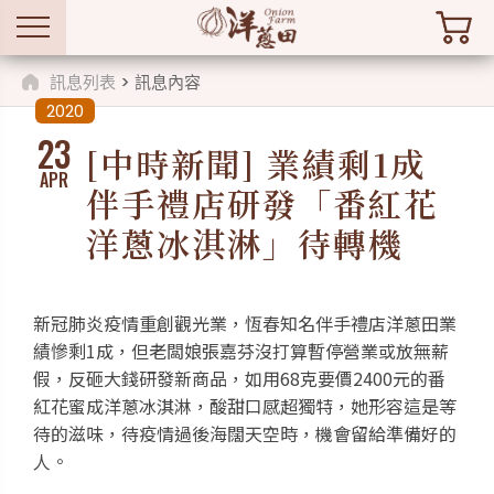
訊息列表
> 訊息內容
2020
23
[中時新聞] 業績剩1成
APR
伴手禮店研發「番紅花
洋蔥冰淇淋」待轉機
新冠肺炎疫情重創觀光業，恆春知名伴手禮店洋蔥田業
績慘剩1成，但老闆娘張嘉芬沒打算暫停營業或放無薪
假，反砸大錢研發新商品，如用68克要價2400元的番
紅花蜜成洋蔥冰淇淋，酸甜口感超獨特，她形容這是等
待的滋味，待疫情過後海闊天空時，機會留給準備好的
人。